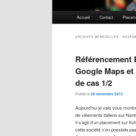
Menu principal
Accueil
Contact
Placeme
Aller au contenu principal
Aller au contenu secondaire
ARCHIVES MENSUELLES :
NOVEM
Référencement 
Google Maps et
de cas 1/2
Publié le
29 novembre 2012
Aujourd’hui je vais vous mont
de vêtements italiens sur Nan
Il s’agit d’un placement sur f
cette société n’en possède pas 